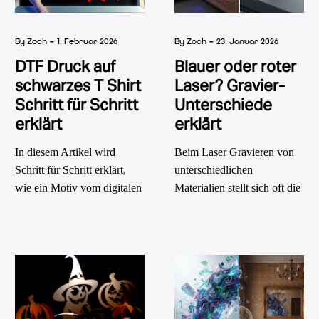
-
-
By Zoch
1. Februar 2026
By Zoch
23. Januar 2026
DTF Druck auf
Blauer oder roter
schwarzes T Shirt
Laser? Gravier-
Schritt für Schritt
Unterschiede
erklärt
erklärt
In diesem Artikel wird
Beim Laser Gravieren von
Schritt für Schritt erklärt,
unterschiedlichen
wie ein Motiv vom digitalen
Materialien stellt sich oft die
Entwurf bis zum fertigen,
Frage, welche
waschbeständigen DTF
Lasertechnologie die
Druck auf einem schwarzen
besseren Ergebnisse liefert.
Shirt entsteht. Dabei gehen
In diesem Artikel werden die
wir auf Materialien,
wichtigsten Unterschiede
Technik, Verarbeitung und
zwischen blauen und roten
typische Qualitätsmerkmale
Lasern analysiert sowie