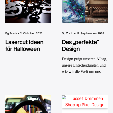
ein.
deren Eignung für
verschiedene Werkstoffe
detailliert beleuchtet.
-
-
By Zoch
2. Oktober 2025
By Zoch
12. September 2025
Lasercut Ideen
Das „perfekte“
für Halloween
Design
Design prägt unseren Alltag,
unsere Entscheidungen und
wie wir die Welt um uns
herum wahrnehmen. Die
Faszination für gutes Design
ist tief in unserer Kultur
verankert – von der
Architektur über Mode bis
hin zu digitalen Produkten.