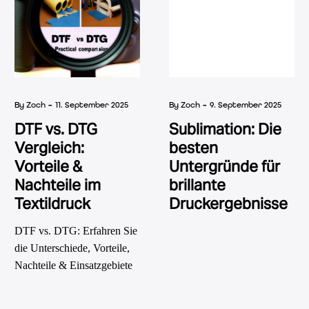
Doch was macht ein Design
wirklich „perfekt“?
-
-
By Zoch
11. September 2025
By Zoch
9. September 2025
DTF vs. DTG
Sublimation: Die
Vergleich:
besten
Vorteile &
Untergründe für
Nachteile im
brillante
Textildruck
Druckergebnisse
DTF vs. DTG: Erfahren Sie
die Unterschiede, Vorteile,
Nachteile & Einsatzgebiete
der beliebtesten Textildruck-
Verfahren. Jetzt Expertenrat