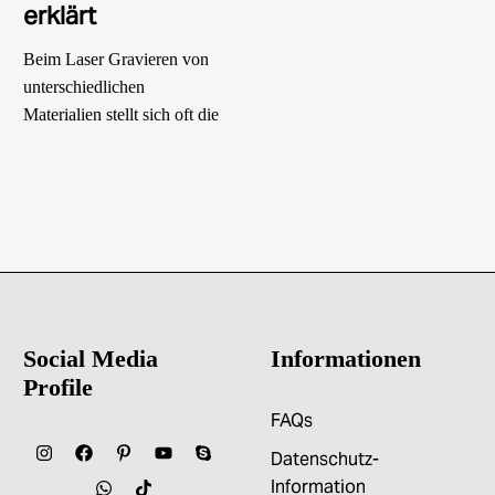
erklärt
Beim Laser Gravieren von
unterschiedlichen
Materialien stellt sich oft die
Frage, welche
Lasertechnologie die
besseren Ergebnisse liefert.
In diesem Artikel werden die
wichtigsten Unterschiede
zwischen blauen und roten
Lasern analysiert sowie
deren Eignung für
Social Media
Informationen
verschiedene Werkstoffe
Profile
detailliert beleuchtet.
FAQs
Datenschutz-
Information