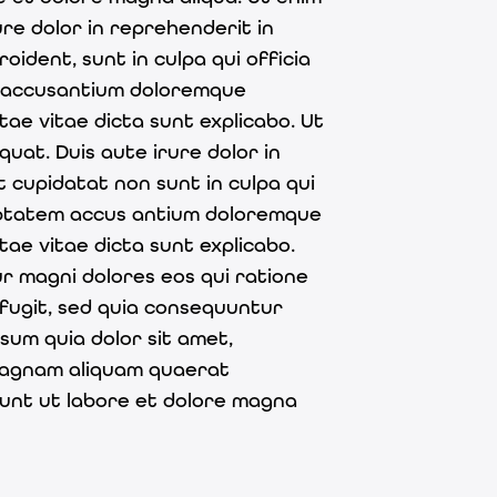
ure dolor in reprehenderit in
oident, sunt in culpa qui officia
em accusantium doloremque
tae vitae dicta sunt explicabo. Ut
uat. Duis aute irure dolor in
t cupidatat non sunt in culpa qui
oluptatem accus antium doloremque
tae vitae dicta sunt explicabo.
r magni dolores eos qui ratione
fugit, sed quia consequuntur
sum quia dolor sit amet,
 magnam aliquam quaerat
idunt ut labore et dolore magna