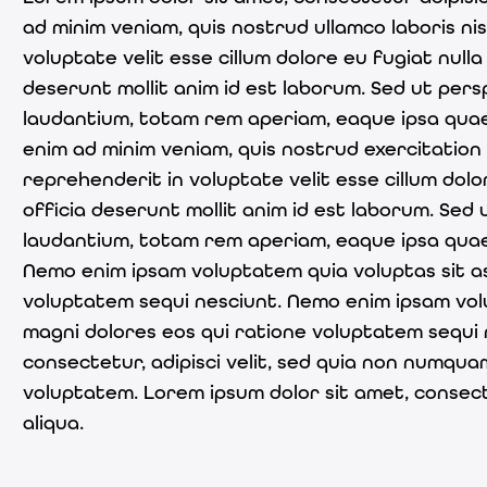
ad minim veniam, quis nostrud ullamco laboris ni
voluptate velit esse cillum dolore eu fugiat null
deserunt mollit anim id est laborum. Sed ut per
laudantium, totam rem aperiam, eaque ipsa quae a
enim ad minim veniam, quis nostrud exercitation 
reprehenderit in voluptate velit esse cillum dolo
officia deserunt mollit anim id est laborum. Sed
laudantium, totam rem aperiam, eaque ipsa quae a
Nemo enim ipsam voluptatem quia voluptas sit as
voluptatem sequi nesciunt. Nemo enim ipsam vol
magni dolores eos qui ratione voluptatem sequi 
consectetur, adipisci velit, sed quia non numq
voluptatem. Lorem ipsum dolor sit amet, consect
aliqua.