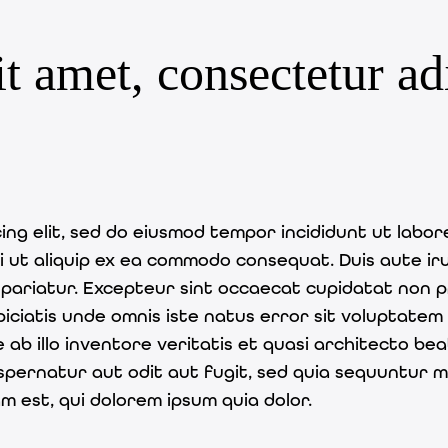
 amet, consectetur adip
ing elit, sed do eiusmod tempor incididunt ut labor
si ut aliquip ex ea commodo consequat. Duis aute ir
a pariatur. Excepteur sint occaecat cupidatat non pr
spiciatis unde omnis iste natus error sit voluptat
b illo inventore veritatis et quasi architecto bea
pernatur aut odit aut fugit, sed quia sequuntur m
 est, qui dolorem ipsum quia dolor.