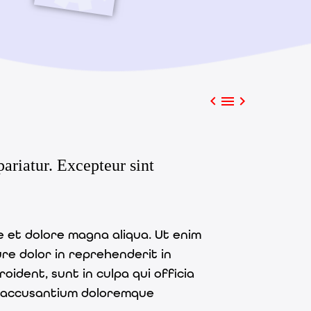



pariatur. Excepteur sint
e et dolore magna aliqua. Ut enim
ure dolor in reprehenderit in
oident, sunt in culpa qui officia
em accusantium doloremque