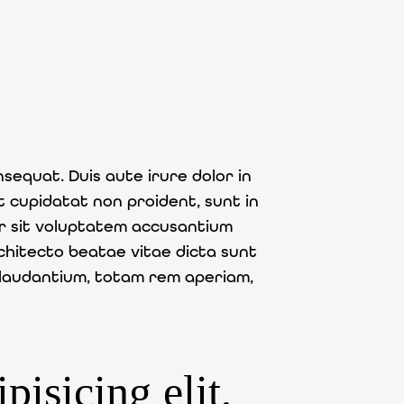
sequat. Duis aute irure dolor in
t cupidatat non proident, sunt in
ror sit voluptatem accusantium
chitecto beatae vitae dicta sunt
 laudantium, totam rem aperiam,
isicing elit,