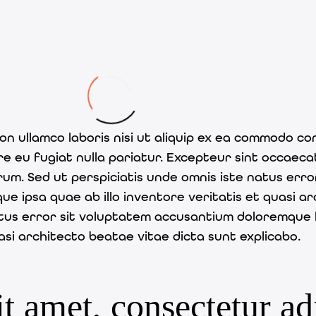
on ullamco laboris nisi ut aliquip ex ea commodo con
ore eu fugiat nulla pariatur. Excepteur sint occaeca
borum. Sed ut perspiciatis unde omnis iste natus er
 ipsa quae ab illo inventore veritatis et quasi ar
 natus error sit voluptatem accusantium doloremque
asi architecto beatae vitae dicta sunt explicabo.
 amet, consectetur adip