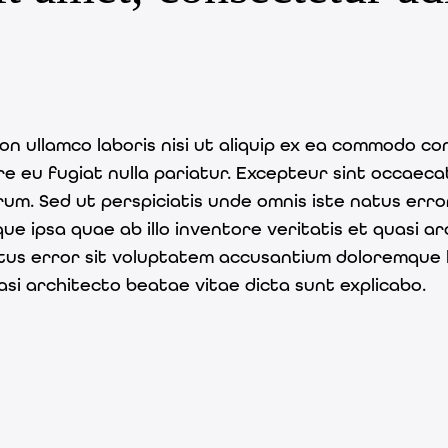
on ullamco laboris nisi ut aliquip ex ea commodo con
ore eu fugiat nulla pariatur. Excepteur sint occaeca
borum. Sed ut perspiciatis unde omnis iste natus er
 ipsa quae ab illo inventore veritatis et quasi ar
 natus error sit voluptatem accusantium doloremque
asi architecto beatae vitae dicta sunt explicabo.